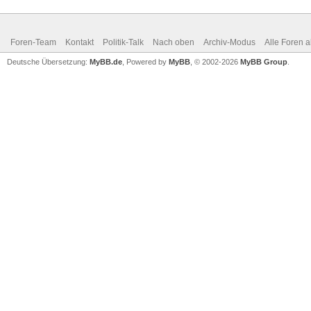
Foren-Team
Kontakt
Politik-Talk
Nach oben
Archiv-Modus
Alle Foren 
Deutsche Übersetzung:
MyBB.de
, Powered by
MyBB
, © 2002-2026
MyBB Group
.