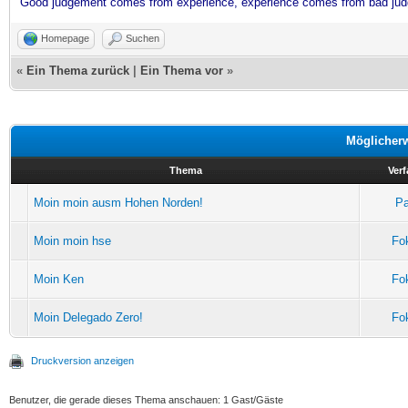
Good judgement comes from experience, experience comes from bad ju
Homepage
Suchen
«
Ein Thema zurück
|
Ein Thema vor
»
Möglicher
Thema
Verf
Moin moin ausm Hohen Norden!
Pa
Moin moin hse
Fo
Moin Ken
Fo
Moin Delegado Zero!
Fo
Druckversion anzeigen
Benutzer, die gerade dieses Thema anschauen: 1 Gast/Gäste