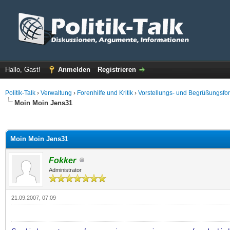
Hallo, Gast!
Anmelden
Registrieren
Politik-Talk
›
Verwaltung
›
Forenhilfe und Kritik
›
Vorstellungs- und Begrüßungsfo
Moin Moin Jens31
 im Durchschnitt
Moin Moin Jens31
Fokker
Administrator
21.09.2007, 07:09