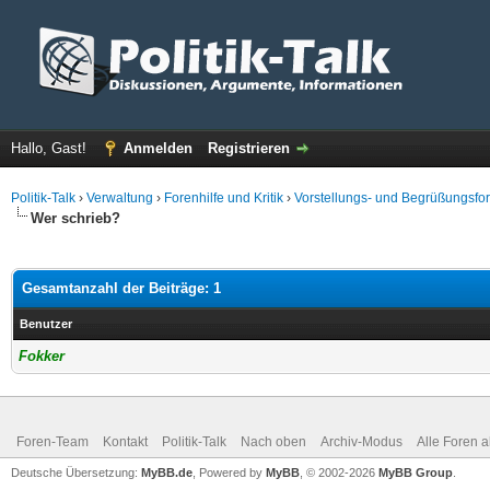
Hallo, Gast!
Anmelden
Registrieren
Politik-Talk
›
Verwaltung
›
Forenhilfe und Kritik
›
Vorstellungs- und Begrüßungsfo
Wer schrieb?
Gesamtanzahl der Beiträge: 1
Benutzer
Fokker
Foren-Team
Kontakt
Politik-Talk
Nach oben
Archiv-Modus
Alle Foren 
Deutsche Übersetzung:
MyBB.de
, Powered by
MyBB
, © 2002-2026
MyBB Group
.