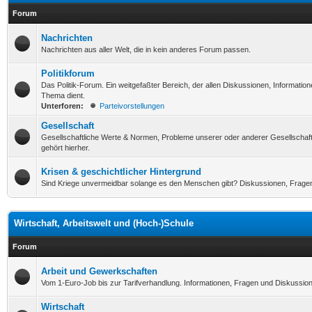
Forum
Nachrichten
Nachrichten aus aller Welt, die in kein anderes Forum passen.
Politikforum
Das Politik-Forum. Ein weitgefaßter Bereich, der allen Diskussionen, Informati
Thema dient.
Unterforen:
Parteivorstellungen
Gesellschaft
Gesellschaftliche Werte & Normen, Probleme unserer oder anderer Gesellschaf
gehört hierher.
Krisen & geschichtlicher Hintergrund
Sind Kriege unvermeidbar solange es den Menschen gibt? Diskussionen, Fragen
Wirtschaft, Arbeitswelt und (Hoch-)Schule
Forum
Arbeit und Gewerkschaften
Vom 1-Euro-Job bis zur Tarifverhandlung. Informationen, Fragen und Diskussio
Wirtschaft