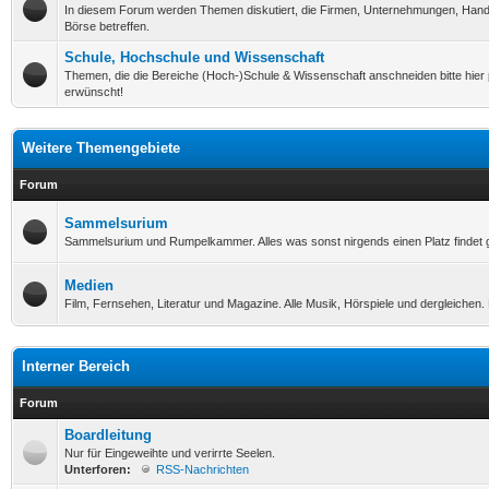
In diesem Forum werden Themen diskutiert, die Firmen, Unternehmungen, Hande
Börse betreffen.
Schule, Hochschule und Wissenschaft
Themen, die die Bereiche (Hoch-)Schule & Wissenschaft anschneiden bitte hier
erwünscht!
Weitere Themengebiete
Forum
Sammelsurium
Sammelsurium und Rumpelkammer. Alles was sonst nirgends einen Platz findet g
Medien
Film, Fernsehen, Literatur und Magazine. Alle Musik, Hörspiele und dergleichen. 
Interner Bereich
Forum
Boardleitung
Nur für Eingeweihte und verirrte Seelen.
Unterforen:
RSS-Nachrichten