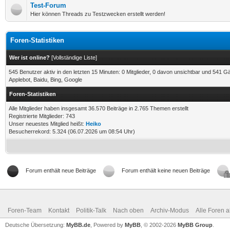
Test-Forum
Hier können Threads zu Testzwecken erstellt werden!
Foren-Statistiken
Wer ist online?
[
Vollständige Liste
]
545 Benutzer aktiv in den letzten 15 Minuten: 0 Mitglieder, 0 davon unsichtbar und 541 G
Applebot, Baidu, Bing, Google
Foren-Statistiken
Alle Mitglieder haben insgesamt 36.570 Beiträge in 2.765 Themen erstellt
Registrierte Mitglieder: 743
Unser neuestes Mitglied heißt:
Heiko
Besucherrekord: 5.324 (06.07.2026 um 08:54 Uhr)
Forum enthält neue Beiträge
Forum enthält keine neuen Beiträge
Foren-Team
Kontakt
Politik-Talk
Nach oben
Archiv-Modus
Alle Foren 
Deutsche Übersetzung:
MyBB.de
, Powered by
MyBB
, © 2002-2026
MyBB Group
.