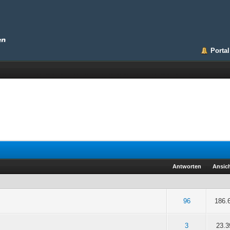
Portal
Antworten
Ansic
 5 durchschnittlich
2
3
4
5
96
186.
 5 durchschnittlich
2
3
4
5
3
23.3