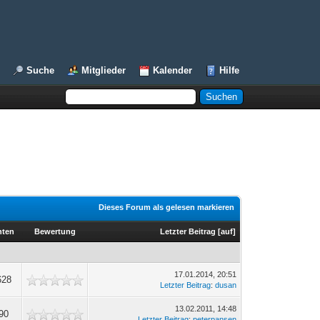
Suche
Mitglieder
Kalender
Hilfe
Dieses Forum als gelesen markieren
hten
Bewertung
Letzter Beitrag
[
auf
]
17.01.2014, 20:51
628
Letzter Beitrag
:
dusan
13.02.2011, 14:48
90
Letzter Beitrag
:
peterpansen