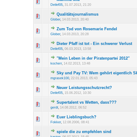
0 Bewertung(en) - 0 von
1
Detlef05
,
31.07.2013, 21:20
Qualitätsjournalismus
0 Bewertung(en) - 0 von
1
Glober
,
14.03.2013, 20:40
Zum Tod von Rosemarie Fendel
0 Bewertung(en) - 0 von
1
Glober
,
14.03.2013, 20:28
Dieter Pfaff ist tot - Ein schwerer Verlust
0 Bewertung(en) - 0 von
1
Detlef05
,
06.03.2013, 13:58
"Mein Leben in der Piratenpartei 2012"
0 Bewertung(en) - 0 von
1
kocherr
,
14.02.2013, 13:48
Sky und Pay TV: Wem gehört eigentlich S
0 Bewertung(en) - 0 von
1
mgrasek100
,
22.01.2013, 05:43
Neuer Leistungsschutzrecht?
0 Bewertung(en) - 0 von
1
Detlef05
,
15.06.2012, 10:30
Supertalent vs Wetten, dass???
0 Bewertung(en) - 0 von
1
gerdt
,
14.08.2012, 06:52
Euer Lieblingsbuch?
0 Bewertung(en) - 0 von
1
Fokker
,
12.08.2006, 08:41
spiele die zu empfehlen sind
0 Bewertung(en) - 0 von
1
kaston
,
06.07.2012, 15:45