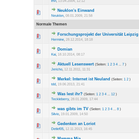
invi
,
13.04.2004, 12:12
Neuklon's Einwand
0 Bewertung(en) - 0 von
1
Neuklon
,
08.01.2009, 21:58
Normale Themen
Forschungsprojekt der Universität Leipzig
0 Bewertung(en) - 0 von
1
Hermine
,
28.12.2014, 18:18
Domian
0 Bewertung(en) - 0 von
1
Kai
,
18.10.2014, 08:17
Aktuell Lesenswert
(Seiten:
1
2
3
4
...
7
)
0 Bewertung(en) - 0 von
1
Jericho
,
12.11.2011, 11:31
Merkel: Internet ist Neuland
(Seiten:
1
2
)
0 Bewertung(en) - 0 von
1
tdd
,
19.06.2013, 21:41
Was lest ihr?
(Seiten:
1
2
3
4
...
12
)
0 Bewertung(en) - 0 von
1
Teckleberry
,
28.01.2009, 17:44
was gibts im TV
(Seiten:
1
2
3
4
...
8
)
0 Bewertung(en) - 0 von
1
Silvio
,
19.01.2009, 14:50
Gedenken an Loriot
0 Bewertung(en) - 0 von
1
Detlef05
,
12.11.2013, 16:45
Mamma Mia