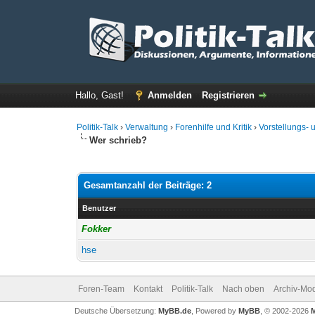
Hallo, Gast!
Anmelden
Registrieren
Politik-Talk
›
Verwaltung
›
Forenhilfe und Kritik
›
Vorstellungs-
Wer schrieb?
Gesamtanzahl der Beiträge: 2
Benutzer
Fokker
hse
Foren-Team
Kontakt
Politik-Talk
Nach oben
Archiv-Mo
Deutsche Übersetzung:
MyBB.de
, Powered by
MyBB
, © 2002-2026