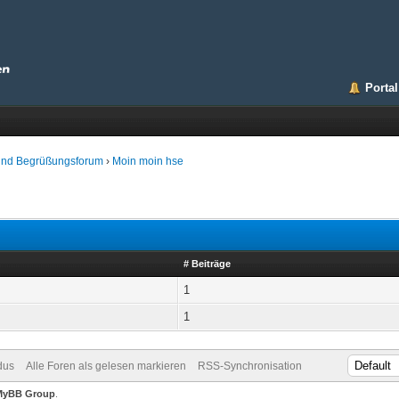
Portal
 und Begrüßungsforum
›
Moin moin hse
# Beiträge
1
1
dus
Alle Foren als gelesen markieren
RSS-Synchronisation
MyBB Group
.