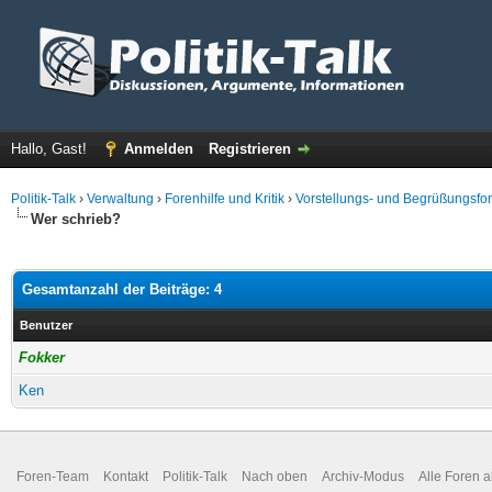
Hallo, Gast!
Anmelden
Registrieren
Politik-Talk
›
Verwaltung
›
Forenhilfe und Kritik
›
Vorstellungs- und Begrüßungsfo
Wer schrieb?
Gesamtanzahl der Beiträge: 4
Benutzer
Fokker
Ken
Foren-Team
Kontakt
Politik-Talk
Nach oben
Archiv-Modus
Alle Foren 