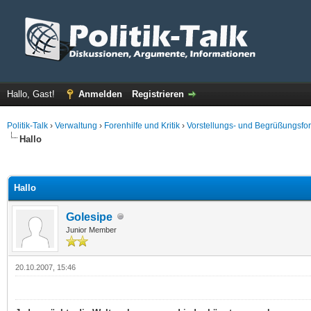
Hallo, Gast!
Anmelden
Registrieren
Politik-Talk
›
Verwaltung
›
Forenhilfe und Kritik
›
Vorstellungs- und Begrüßungsfo
Hallo
 im Durchschnitt
Hallo
Golesipe
Junior Member
20.10.2007, 15:46