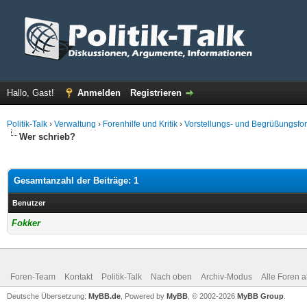
Hallo, Gast!
Anmelden
Registrieren
Politik-Talk
›
Verwaltung
›
Forenhilfe und Kritik
›
Vorstellungs- und Begrüßungsfo
Wer schrieb?
Gesamtanzahl der Beiträge: 1
Benutzer
Fokker
Foren-Team
Kontakt
Politik-Talk
Nach oben
Archiv-Modus
Alle Foren 
Deutsche Übersetzung:
MyBB.de
, Powered by
MyBB
, © 2002-2026
MyBB Group
.