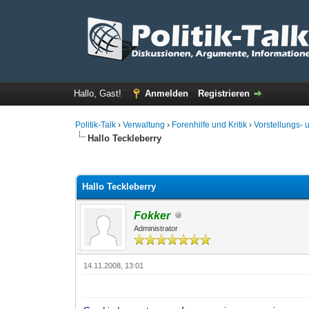
Hallo, Gast!
Anmelden
Registrieren
Politik-Talk
›
Verwaltung
›
Forenhilfe und Kritik
›
Vorstellungs-
Hallo Teckleberry
0 Bewertung(en) - 0 im Durchschnitt
1
2
3
4
5
Hallo Teckleberry
Fokker
Administrator
14.11.2008, 13:01