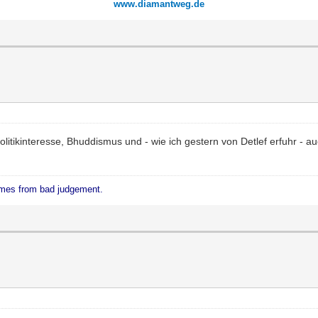
www.diamantweg.de
litikinteresse, Bhuddismus und - wie ich gestern von Detlef erfuhr - 
mes from bad judgement.