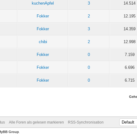
kuchenApfel
3
14.514
Fokker
2
12.195
Fokker
3
14.359
chibi
2
12.998
Fokker
0
7.159
Fokker
0
6.696
Fokker
0
6.715
Gehe
dus
Alle Foren als gelesen markieren
RSS-Synchronisation
MyBB Group
.