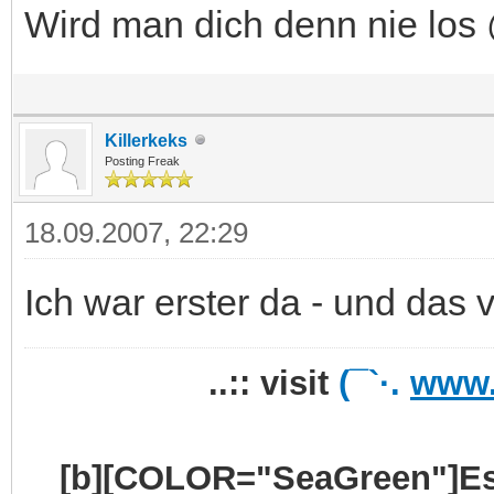
Wird man dich denn nie lo
Killerkeks
Posting Freak
18.09.2007, 22:29
Ich war erster da - und das 
..:: visit
(¯`·.
www.
[b][COLOR="SeaGreen"]Es 