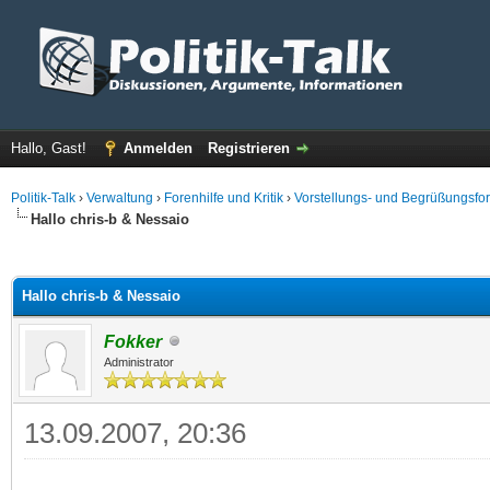
Hallo, Gast!
Anmelden
Registrieren
Politik-Talk
›
Verwaltung
›
Forenhilfe und Kritik
›
Vorstellungs- und Begrüßungsfo
Hallo chris-b & Nessaio
 im Durchschnitt
Hallo chris-b & Nessaio
Fokker
Administrator
13.09.2007, 20:36