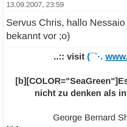
13.09.2007, 23:59
Servus Chris, hallo Nessaio 
bekannt vor ;o)
..:: visit
(¯`·.
www.
[b][COLOR="SeaGreen"]Es 
nicht zu denken als i
George Bernard S