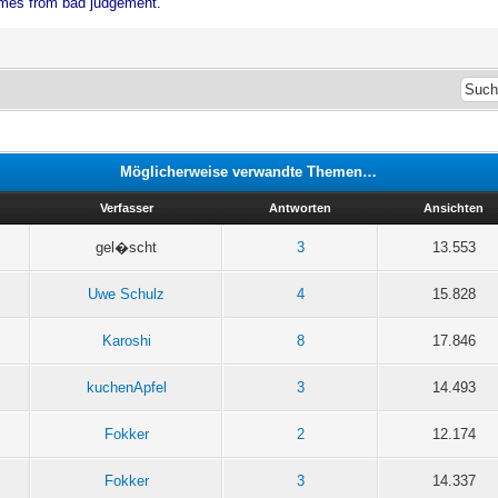
mes from bad judgement.
Möglicherweise verwandte Themen…
Verfasser
Antworten
Ansichten
gel�scht
3
13.553
Uwe Schulz
4
15.828
Karoshi
8
17.846
kuchenApfel
3
14.493
Fokker
2
12.174
Fokker
3
14.337