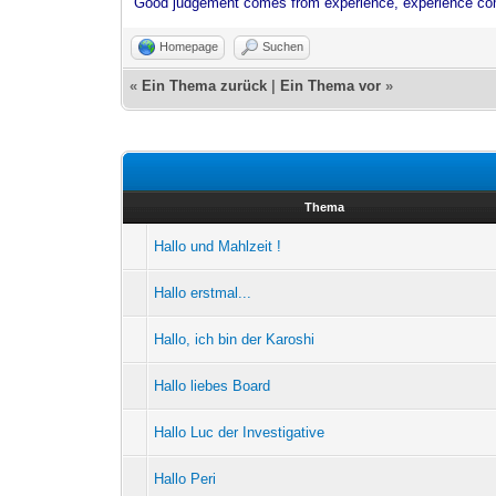
Good judgement comes from experience, experience co
Homepage
Suchen
«
Ein Thema zurück
|
Ein Thema vor
»
Thema
Hallo und Mahlzeit !
Hallo erstmal...
Hallo, ich bin der Karoshi
Hallo liebes Board
Hallo Luc der Investigative
Hallo Peri