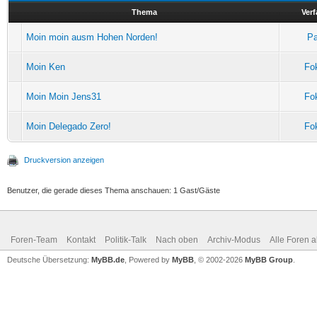
Thema
Verf
Moin moin ausm Hohen Norden!
Pa
Moin Ken
Fo
Moin Moin Jens31
Fo
Moin Delegado Zero!
Fo
Druckversion anzeigen
Benutzer, die gerade dieses Thema anschauen: 1 Gast/Gäste
Foren-Team
Kontakt
Politik-Talk
Nach oben
Archiv-Modus
Alle Foren 
Deutsche Übersetzung:
MyBB.de
, Powered by
MyBB
, © 2002-2026
MyBB Group
.