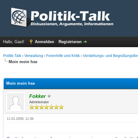
Hallo, Gast!
Anmelden
Registrieren
Politik-Talk
›
Verwaltung
›
Forenhilfe und Kritik
›
Vorstellungs- und Begrüßungsfo
Moin moin hse
 im Durchschnitt
Moin moin hse
Fokker
Administrator
11.01.2008, 11:36