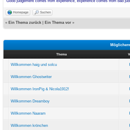
Good judgement comes from experience, experience comes from bad ju
Homepage
Suchen
«
Ein Thema zurück
|
Ein Thema vor
»
Möglicher
Thema
V
Willkommen haig und solcu
Willkommen Ghostwriter
Willkommen IronPig & Nicola1912!
Willkommen Dreamboy
Willkommen Naaram
Willkommen krönchen