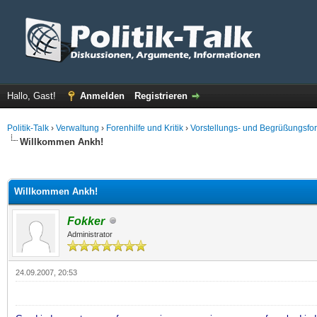
Hallo, Gast!
Anmelden
Registrieren
Politik-Talk
›
Verwaltung
›
Forenhilfe und Kritik
›
Vorstellungs- und Begrüßungsfo
Willkommen Ankh!
 im Durchschnitt
Willkommen Ankh!
Fokker
Administrator
24.09.2007, 20:53