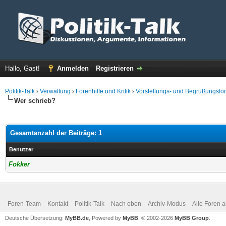
Hallo, Gast!
Anmelden
Registrieren
Politik-Talk
›
Verwaltung
›
Forenhilfe und Kritik
›
Vorstellungs- und Begrüßungsfo
Wer schrieb?
Gesamtanzahl der Beiträge: 1
Benutzer
Fokker
Foren-Team
Kontakt
Politik-Talk
Nach oben
Archiv-Modus
Alle Foren 
Deutsche Übersetzung:
MyBB.de
, Powered by
MyBB
, © 2002-2026
MyBB Group
.