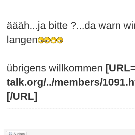
äääh...ja bitte ?...da warn w
langen
übrigens willkommen
[URL=
talk.org/../members/1091.h
[/URL]
Suchen