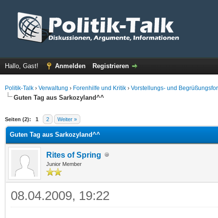
Hallo, Gast!
Anmelden
Registrieren
Politik-Talk
›
Verwaltung
›
Forenhilfe und Kritik
›
Vorstellungs- und Begrüßungsfo
Guten Tag aus Sarkozyland^^
 im Durchschnitt
Seiten (2):
1
2
Weiter »
Guten Tag aus Sarkozyland^^
Rites of Spring
Junior Member
08.04.2009, 19:22