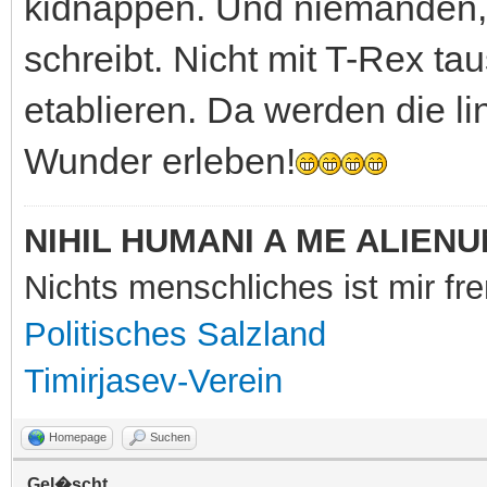
kidnappen. Und niemanden, d
schreibt. Nicht mit T-Rex ta
etablieren. Da werden die li
Wunder erleben!
NIHIL HUMANI A ME ALIENU
Nichts menschliches ist mir f
Politisches Salzland
Timirjasev-Verein
Homepage
Suchen
Gel�scht