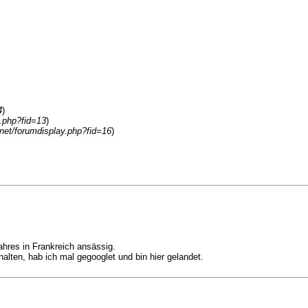
4
)
y.php?fid=13
)
k.net/forumdisplay.php?fid=16
)
ahres in Frankreich ansässig.
halten, hab ich mal gegooglet und bin hier gelandet.