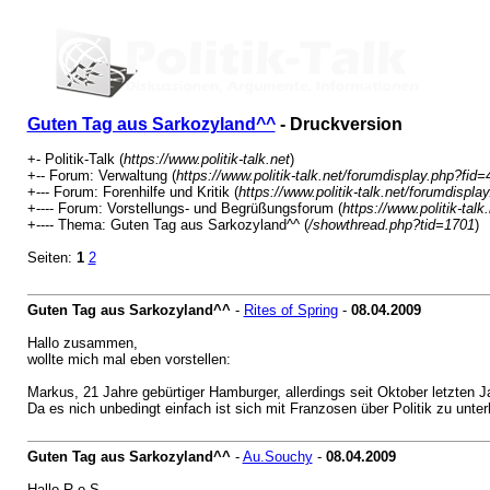
Guten Tag aus Sarkozyland^^
- Druckversion
+- Politik-Talk (
https://www.politik-talk.net
)
+-- Forum: Verwaltung (
https://www.politik-talk.net/forumdisplay.php?fid=
+--- Forum: Forenhilfe und Kritik (
https://www.politik-talk.net/forumdispla
+---- Forum: Vorstellungs- und Begrüßungsforum (
https://www.politik-tal
+---- Thema: Guten Tag aus Sarkozyland^^ (
/showthread.php?tid=1701
)
Seiten:
1
2
Guten Tag aus Sarkozyland^^
-
Rites of Spring
-
08.04.2009
Hallo zusammen,
wollte mich mal eben vorstellen:
Markus, 21 Jahre gebürtiger Hamburger, allerdings seit Oktober letzten J
Da es nich unbedingt einfach ist sich mit Franzosen über Politik zu unter
Guten Tag aus Sarkozyland^^
-
Au.Souchy
-
08.04.2009
Hallo R o S