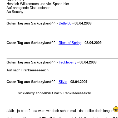
Herzlich Willkommen und viel Spass hier.
Auf anregende Diskussionen.
Au.Souchy
Guten Tag aus Sarkozyland^^
-
Detlef05
-
08.04.2009
Guten Tag aus Sarkozyland^^
-
Rites of Spring
-
08.04.2009
Guten Tag aus Sarkozyland^^
-
Teckleberry
-
08.04.2009
Auf nach Frankreeeeeeeich!
Guten Tag aus Sarkozyland^^
-
Silvio
-
08.04.2009
Teckleberry schrieb:
Auf nach Frankreeeeeeeich!
äääh...ja bitte ?...da warn wir doch schon mal...das sollte doch langen