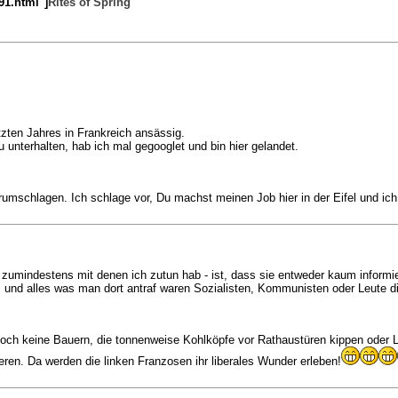
91.html"]
Rites of Spring
tzten Jahres in Frankreich ansässig.
u unterhalten, hab ich mal gegooglet und bin hier gelandet.
erumschlagen. Ich schlage vor, Du machst meinen Job hier in der Eifel und ic
umindestens mit denen ich zutun hab - ist, dass sie entweder kaum informiert
ni und alles was man dort antraf waren Sozialisten, Kommunisten oder Leut
edoch keine Bauern, die tonnenweise Kohlköpfe vor Rathaustüren kippen oder
lieren. Da werden die linken Franzosen ihr liberales Wunder erleben!