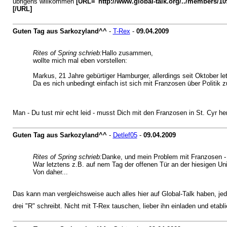
übrigens willkommen
[URL="http://www.global-talk.org/../members/10
[/URL]
Guten Tag aus Sarkozyland^^
-
T-Rex
-
09.04.2009
Rites of Spring schrieb:
Hallo zusammen,
wollte mich mal eben vorstellen:
Markus, 21 Jahre gebürtiger Hamburger, allerdings seit Oktober le
Da es nich unbedingt einfach ist sich mit Franzosen über Politik z
Man - Du tust mir echt leid - musst Dich mit den Franzosen in St. Cyr h
Guten Tag aus Sarkozyland^^
-
Detlef05
-
09.04.2009
Rites of Spring schrieb:
Danke, und mein Problem mit Franzosen - z
War letztens z.B. auf nem Tag der offenen Tür an der hiesigen U
Von daher...
Das kann man vergleichsweise auch alles hier auf Global-Talk haben, j
drei "R" schreibt. Nicht mit T-Rex tauschen, lieber ihn einladen und etab