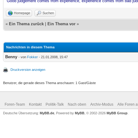
Good judgement comes from experience, experience comes from bad ju
Homepage
Suchen
«
Ein Thema zurück
|
Ein Thema vor
»
Nachrichten in diesem Thema
Benny
- von
Fokker
- 21.01.2008, 15:47
Druckversion anzeigen
Benutzer, die gerade dieses Thema anschauen: 1 Gast/Gäste
Foren-Team
Kontakt
Politik-Talk
Nach oben
Archiv-Modus
Alle Foren 
Deutsche Übersetzung:
MyBB.de
, Powered by
MyBB
, © 2002-2026
MyBB Group
.