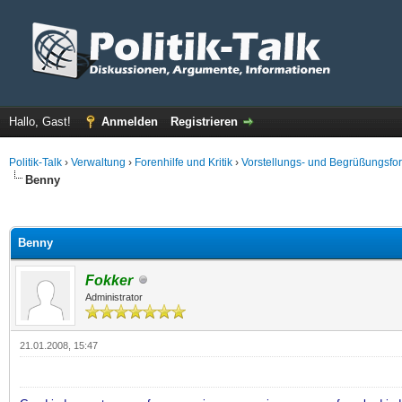
Hallo, Gast!
Anmelden
Registrieren
Politik-Talk
›
Verwaltung
›
Forenhilfe und Kritik
›
Vorstellungs- und Begrüßungsfo
Benny
 im Durchschnitt
Benny
Fokker
Administrator
21.01.2008, 15:47