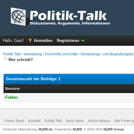
Hallo, Gast!
Anmelden
Registrieren
Politik-Talk
›
Verwaltung
›
Forenhilfe und Kritik
›
Vorstellungs- und Begrüßungsfo
Wer schrieb?
Gesamtanzahl der Beiträge: 1
Benutzer
Fokker
Foren-Team
Kontakt
Politik-Talk
Nach oben
Archiv-Modus
Alle Foren 
Deutsche Übersetzung:
MyBB.de
, Powered by
MyBB
, © 2002-2026
MyBB Group
.