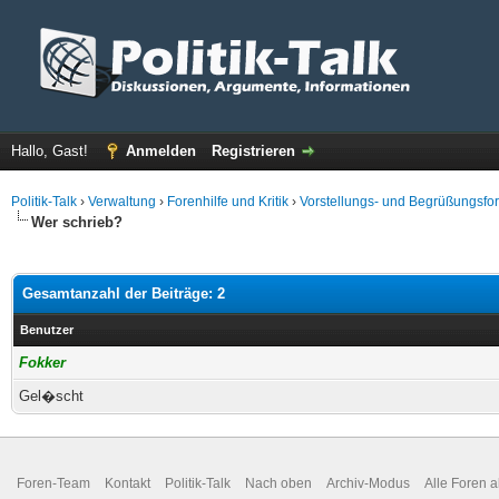
Hallo, Gast!
Anmelden
Registrieren
Politik-Talk
›
Verwaltung
›
Forenhilfe und Kritik
›
Vorstellungs- und Begrüßungsfo
Wer schrieb?
Gesamtanzahl der Beiträge: 2
Benutzer
Fokker
Gel�scht
Foren-Team
Kontakt
Politik-Talk
Nach oben
Archiv-Modus
Alle Foren 