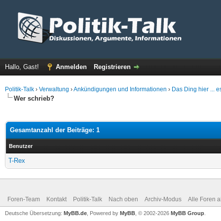
Hallo, Gast!
Anmelden
Registrieren
Politik-Talk
›
Verwaltung
›
Ankündigungen und Informationen
›
Das Ding hier ... e
Wer schrieb?
Gesamtanzahl der Beiträge: 1
Benutzer
T-Rex
Foren-Team
Kontakt
Politik-Talk
Nach oben
Archiv-Modus
Alle Foren 
Deutsche Übersetzung:
MyBB.de
, Powered by
MyBB
, © 2002-2026
MyBB Group
.