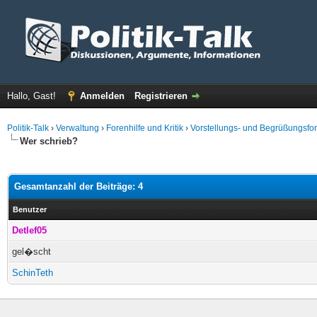
Hallo, Gast!
Anmelden
Registrieren
Politik-Talk
›
Verwaltung
›
Forenhilfe und Kritik
›
Vorstellungs- und Begrüßungsfo
Wer schrieb?
Gesamtanzahl der Beiträge: 4
Benutzer
Detlef05
gel�scht
SchinTeth