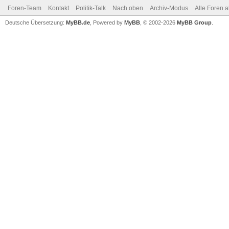
Foren-Team
Kontakt
Politik-Talk
Nach oben
Archiv-Modus
Alle Foren 
Deutsche Übersetzung:
MyBB.de
, Powered by
MyBB
, © 2002-2026
MyBB Group
.