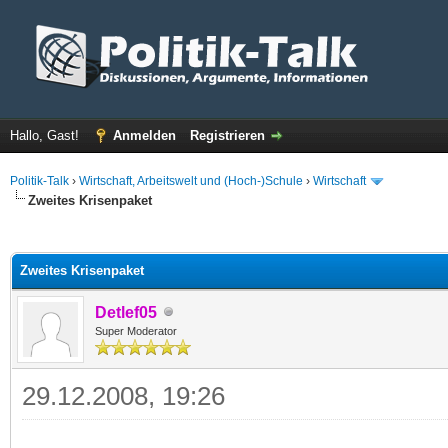
Hallo, Gast!
Anmelden
Registrieren
Politik-Talk
›
Wirtschaft, Arbeitswelt und (Hoch-)Schule
›
Wirtschaft
Zweites Krisenpaket
 im Durchschnitt
Zweites Krisenpaket
Detlef05
Super Moderator
29.12.2008, 19:26