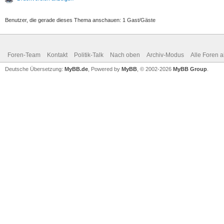
Benutzer, die gerade dieses Thema anschauen: 1 Gast/Gäste
Foren-Team
Kontakt
Politik-Talk
Nach oben
Archiv-Modus
Alle Foren 
Deutsche Übersetzung:
MyBB.de
, Powered by
MyBB
, © 2002-2026
MyBB Group
.