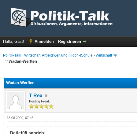
Hallo, Gast!
Anmelden
Registrieren
Politik-Talk
›
Wirtschaft, Arbeitswelt und (Hoch-)Schule
›
Wirtschaft
Wadan-Werften
 im Durchschnitt
Wadan-Werften
T-Rex
Posting Freak
18.08.2009, 07:45
Detlef05 schrieb: