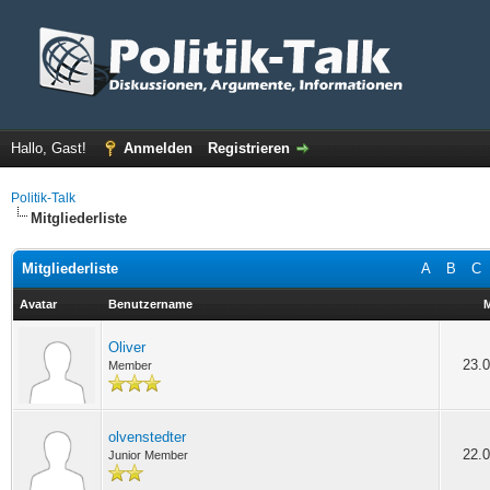
Hallo, Gast!
Anmelden
Registrieren
Politik-Talk
Mitgliederliste
Mitgliederliste
A
B
C
Avatar
Benutzername
M
Oliver
23.0
Member
olvenstedter
22.0
Junior Member