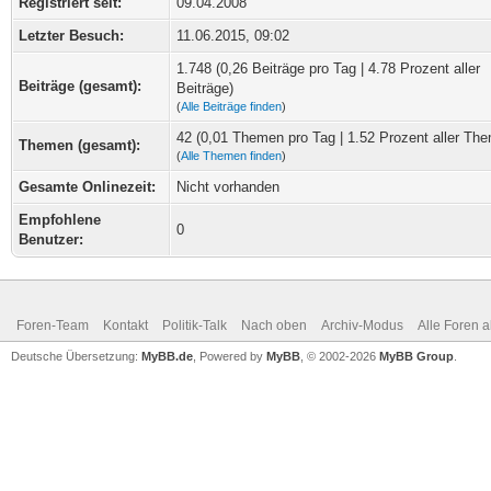
Registriert seit:
09.04.2008
Letzter Besuch:
11.06.2015, 09:02
1.748 (0,26 Beiträge pro Tag | 4.78 Prozent aller
Beiträge (gesamt):
Beiträge)
(
Alle Beiträge finden
)
42 (0,01 Themen pro Tag | 1.52 Prozent aller Th
Themen (gesamt):
(
Alle Themen finden
)
Gesamte Onlinezeit:
Nicht vorhanden
Empfohlene
0
Benutzer:
Foren-Team
Kontakt
Politik-Talk
Nach oben
Archiv-Modus
Alle Foren 
Deutsche Übersetzung:
MyBB.de
, Powered by
MyBB
, © 2002-2026
MyBB Group
.