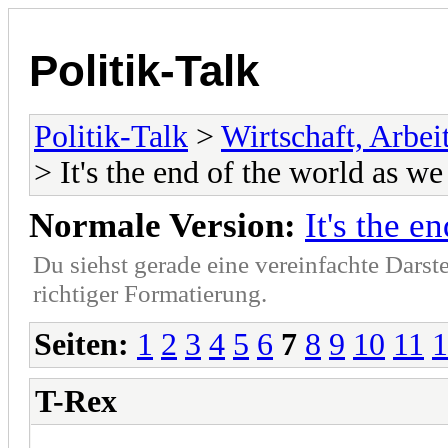
Politik-Talk
Politik-Talk
>
Wirtschaft, Arbe
> It's the end of the world as we
Normale Version:
It's the e
Du siehst gerade eine vereinfachte Darst
richtiger Formatierung.
Seiten:
1
2
3
4
5
6
7
8
9
10
11
1
T-Rex