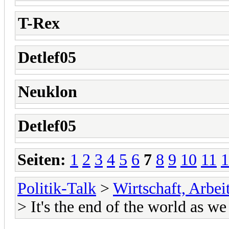
T-Rex
Detlef05
Neuklon
Detlef05
Seiten:
1
2
3
4
5
6
7
8
9
10
11
1
Politik-Talk
>
Wirtschaft, Arbe
> It's the end of the world as we