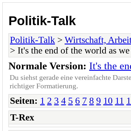
Politik-Talk
Politik-Talk
>
Wirtschaft, Arbe
> It's the end of the world as we
Normale Version:
It's the e
Du siehst gerade eine vereinfachte Darst
richtiger Formatierung.
Seiten:
1
2
3
4
5
6
7
8
9
10
11
1
T-Rex