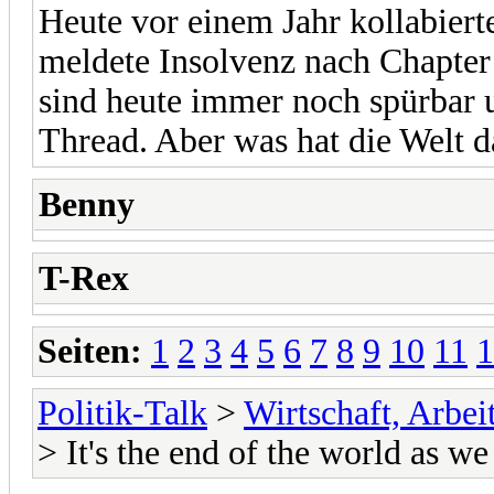
Heute vor einem Jahr kollabier
meldete Insolvenz nach Chapter
sind heute immer noch spürbar u
Thread. Aber was hat die Welt d
Benny
T-Rex
Seiten:
1
2
3
4
5
6
7
8
9
10
11
1
Politik-Talk
>
Wirtschaft, Arbe
> It's the end of the world as we