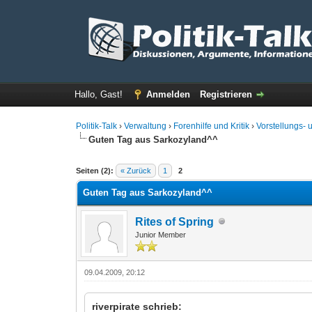
Hallo, Gast!
Anmelden
Registrieren
Politik-Talk
›
Verwaltung
›
Forenhilfe und Kritik
›
Vorstellungs-
Guten Tag aus Sarkozyland^^
0 Bewertung(en) - 0 im Durchschnitt
1
2
3
4
5
Seiten (2):
« Zurück
1
2
Guten Tag aus Sarkozyland^^
Rites of Spring
Junior Member
09.04.2009, 20:12
riverpirate schrieb: