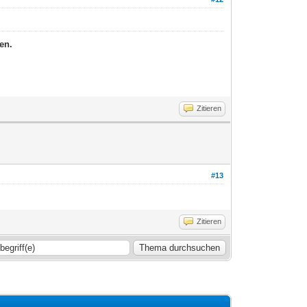
en.
Zitieren
#13
Zitieren