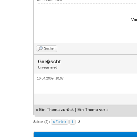
Vo
Suchen
Gel�scht
Unregistered
10.04.2009, 10:07
«
Ein Thema zurück
|
Ein Thema vor
»
Seiten (2):
« Zurück
1
2