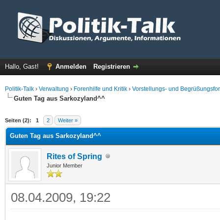
Hallo, Gast!
Anmelden
Registrieren
Politik-Talk
›
Verwaltung
›
Forenhilfe und Kritik
›
Vorstellungs- und Begrüßungsfo
Guten Tag aus Sarkozyland^^
 im Durchschnitt
Seiten (2):
1
2
Weiter »
Guten Tag aus Sarkozyland^^
Rites of Spring
Junior Member
08.04.2009, 19:22