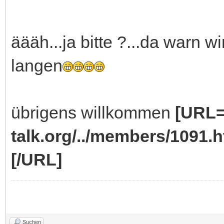
äääh...ja bitte ?...da warn w
langen
übrigens willkommen
[URL=
talk.org/../members/1091.h
[/URL]
Suchen