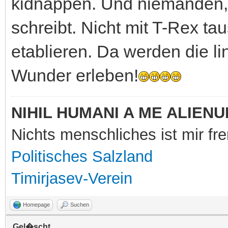
kidnappen. Und niemanden, d
schreibt. Nicht mit T-Rex ta
etablieren. Da werden die li
Wunder erleben!
NIHIL HUMANI A ME ALIENU
Nichts menschliches ist mir f
Politisches Salzland
Timirjasev-Verein
Homepage
Suchen
Gel�scht