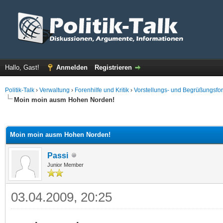
Hallo, Gast!
Anmelden
Registrieren
Politik-Talk
›
Verwaltung
›
Forenhilfe und Kritik
›
Vorstellungs- und Begrüßungsfo
Moin moin ausm Hohen Norden!
 im Durchschnitt
Moin moin ausm Hohen Norden!
Passi
Junior Member
03.04.2009, 20:25