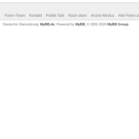
Foren-Team
Kontakt
Politik-Talk
Nach oben
Archiv-Modus
Alle Foren 
Deutsche Übersetzung:
MyBB.de
, Powered by
MyBB
, © 2002-2026
MyBB Group
.