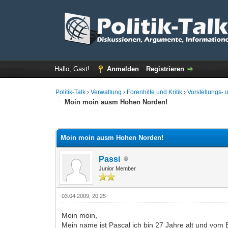
Hallo, Gast!
Anmelden
Registrieren
Politik-Talk
›
Verwaltung
›
Forenhilfe und Kritik
›
Vorstellungs-
Moin moin ausm Hohen Norden!
0 Bewertung(en) - 0 im Durchschnitt
1
2
3
4
5
Moin moin ausm Hohen Norden!
Passi
Junior Member
03.04.2009, 20:25
Moin moin,
Mein name ist Pascal ich bin 27 Jahre alt und vom B