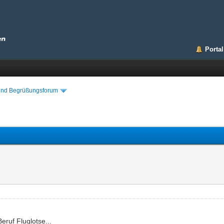
Portal
 und Begrüßungsforum
eruf Fluglotse...