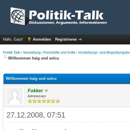
Hallo, Gast!
Anmelden
Registrieren
Politik-Talk
›
Verwaltung
›
Forenhilfe und Kritik
›
Vorstellungs- und Begrüßungsfo
Willkommen haig und solcu
 im Durchschnitt
Willkommen haig und solcu
Fokker
Administrator
27.12.2008, 07:51