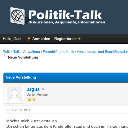
Hallo, Gast!
Anmelden
Registrieren
Politik-Talk
›
Verwaltung
›
Forenhilfe und Kritik
›
Vorstellungs- und Begrüßungsfo
Neue Vorstellung
 im Durchschnitt
Neue Vorstellung
argus
Junior Member
17.05.2013, 19:00
Möchte mich kurz vorstellen....
Bin schon lange aus dem Kinderalter raus und doch im Herzen jung