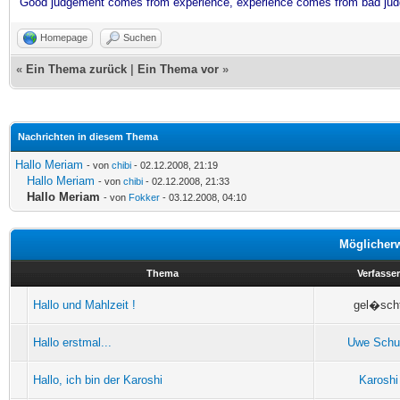
Good judgement comes from experience, experience comes from bad ju
Homepage
Suchen
«
Ein Thema zurück
|
Ein Thema vor
»
Nachrichten in diesem Thema
Hallo Meriam
- von
chibi
- 02.12.2008, 21:19
Hallo Meriam
- von
chibi
- 02.12.2008, 21:33
Hallo Meriam
- von
Fokker
- 03.12.2008, 04:10
Möglicher
Thema
Verfasser
Hallo und Mahlzeit !
gel�sch
Hallo erstmal...
Uwe Schu
Hallo, ich bin der Karoshi
Karoshi