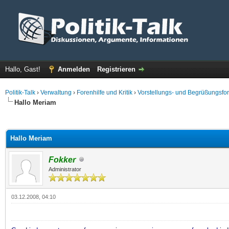
Hallo, Gast!
Anmelden
Registrieren
Politik-Talk
›
Verwaltung
›
Forenhilfe und Kritik
›
Vorstellungs- und Begrüßungsfo
Hallo Meriam
 im Durchschnitt
Hallo Meriam
Fokker
Administrator
03.12.2008, 04:10