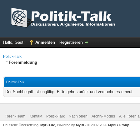
Hallo, Gast!
Anmelden
Registrieren
Politik-Talk
Forenmeldung
Politik-Talk
Der Suchbegriff ist ungültig. Bitte gehe zurück und versuche es erneut.
Foren-Team
Kontakt
Politik-Talk
Nach oben
Archiv-Modus
Alle Foren 
Deutsche Übersetzung:
MyBB.de
, Powered by
MyBB
, © 2002-2026
MyBB Group
.