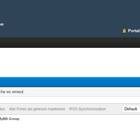
Portal
che es erneut.
dus
Alle Foren als gelesen markieren
RSS-Synchronisation
MyBB Group
.