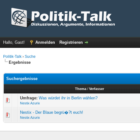
Hallo, Gast!
Anmelden
Registrieren
Politik-Talk
›
Suche
Ergebnisse
Suchergebnisse
Thema
/
Verfasser
Umfrage:
Was würdet ihr in Berlin wählen?
Nestix Azurix
Nestix - Der Blaue begrü�?t euch!
Nestix Azurix