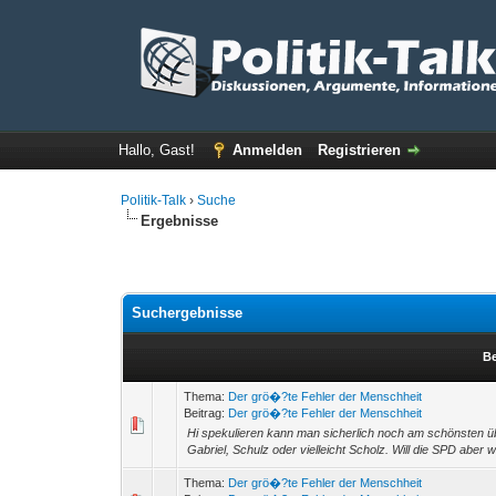
Hallo, Gast!
Anmelden
Registrieren
Politik-Talk
›
Suche
Ergebnisse
Suchergebnisse
Be
Thema:
Der grö�?te Fehler der Menschheit
Beitrag:
Der grö�?te Fehler der Menschheit
Hi spekulieren kann man sicherlich noch am schönsten üb
Gabriel, Schulz oder vielleicht Scholz. Will die SPD aber w
Thema:
Der grö�?te Fehler der Menschheit