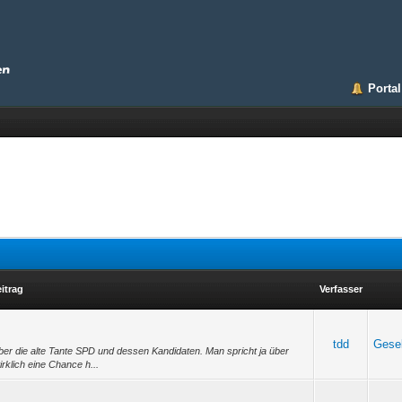
Portal
itrag
Verfasser
tdd
Gesel
er die alte Tante SPD und dessen Kandidaten. Man spricht ja über
irklich eine Chance h...