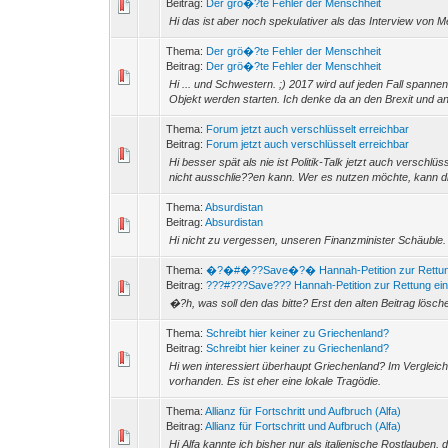
Beitrag:
Der grö�?te Fehler der Menschheit
Hi das ist aber noch spekulativer als das Interview von Me
Thema:
Der grö�?te Fehler der Menschheit
Beitrag:
Der grö�?te Fehler der Menschheit
Hi ... und Schwestern. ;) 2017 wird auf jeden Fall spann
Objekt werden starten. Ich denke da an den Brexit und a
Thema:
Forum jetzt auch verschlüsselt erreichbar
Beitrag:
Forum jetzt auch verschlüsselt erreichbar
Hi besser spät als nie ist Politik-Talk jetzt auch verschlü
nicht ausschlie??en kann. Wer es nutzen möchte, kann die
Thema:
Absurdistan
Beitrag:
Absurdistan
Hi nicht zu vergessen, unseren Finanzminister Schäuble. 
Thema:
�?�#�??Save�?� Hannah-Petition zur Rettung
Beitrag:
???#???Save??? Hannah-Petition zur Rettung eine
�?h, was soll den das bitte? Erst den alten Beitrag lösch
Thema:
Schreibt hier keiner zu Griechenland?
Beitrag:
Schreibt hier keiner zu Griechenland?
Hi wen interessiert überhaupt Griechenland? Im Vergleich 
vorhanden. Es ist eher eine lokale Tragödie.
Thema:
Allianz für Fortschritt und Aufbruch (Alfa)
Beitrag:
Allianz für Fortschritt und Aufbruch (Alfa)
Hi Alfa kannte ich bisher nur als italienische Rostlauben, 