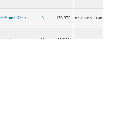
hilfe und Kritik
3
176.372
07.06.2015, 01:40
lschaft
30
65.804
07.05.2015, 18:57
lschaft
10
275.640
01.05.2015, 22:53
ikforum
541
660.198
09.04.2015, 19:48
le, Hochschule
2
185.805
08.04.2015, 21:37
Wissenschaft
ndigungen und
8
73.556
31.03.2015, 19:53