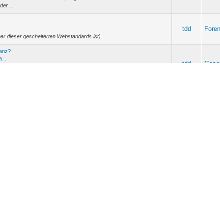
der ...
tdd
Foren
er dieser gescheiterten Webstandards ist).
ranz?
...
tdd
Gesel
. Schon pervers, wie krank so manche im Kopf sind:
nte-missbrauchen-Germanwings-Absturz-fuer...
tdd
Gesel
immt nicht. Doch die Berichte rund über das Treiben über IS und Boko
zweifeln. Aber auch...
tdd
Polit
ett eingestellt. VW hat sein Werk auf Kurzarbeit mit entsprechender
ohnt sich die Produk...
igkeit?
gk...
Schu
tdd
Den Gedanken halte ich eigentlich für richtig. Ich denke nicht, dass
und 
benbei in einem ...
Ankü
tdd