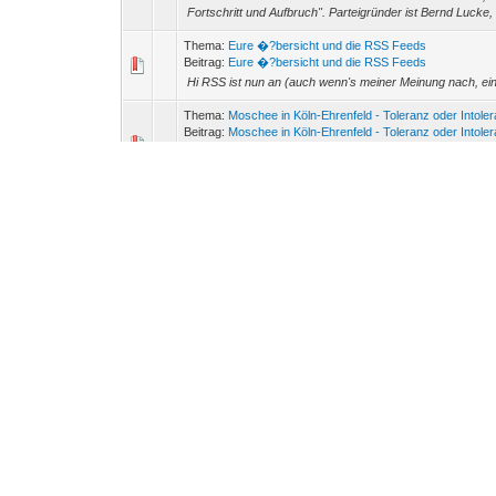
Fortschritt und Aufbruch". Parteigründer ist Bernd Lucke, 
Thema:
Eure �?bersicht und die RSS Feeds
Beitrag:
Eure �?bersicht und die RSS Feeds
Hi RSS ist nun an (auch wenn's meiner Meinung nach, ein
Thema:
Moschee in Köln-Ehrenfeld - Toleranz oder Intole
Beitrag:
Moschee in Köln-Ehrenfeld - Toleranz oder Intolera
Hi nur blöd, dass Herr Lubitz noch nicht mal Moslem war
http://www.augsburger-allgemeine.de/panorama/Unbekan
Thema:
Der grö�?te Fehler der Menschheit
Beitrag:
Der grö�?te Fehler der Menschheit
Hi die ganze Zeit bin ich versucht zu rufen: Nein, das st
Haram lässt einen schon an der Vernunft der Menschheit 
Thema:
Neues aus Russland
Beitrag:
Neues aus Russland
Hi unterdessen hat Opel in Russland die Produktion kompl
Lohnkürzung umgestellt. Durch die Entwertung des Rubel l
Thema:
Lehrstuhl für Holocaust-Forschung: Eine Notwend
Beitrag:
Lehrstuhl für Holocaust-Forschung: Eine Notwendi
Hi ich finde es erstaunlich, dass es das bisher nicht gab. 
alles zum Holocaust schon erforscht wurde. Diese sind ne
Thema:
Von kleinen und gro�?en Updates
Beitrag:
Von kleinen und gro�?en Updates