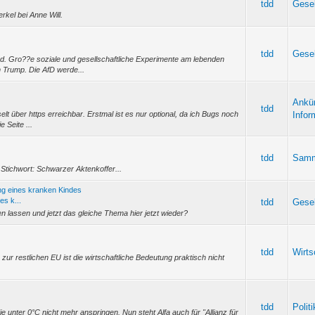
tdd
Gesel
rkel bei Anne Will.
tdd
Gesel
end. Gro??e soziale und gesellschaftliche Experimente am lebenden
n Trump. Die AfD werde...
Ankü
tdd
sselt über https erreichbar. Erstmal ist es nur optional, da ich Bugs noch
Infor
 Seite ...
tdd
Samm
Stichwort: Schwarzer Aktenkoffer...
 eines kranken Kindes
s k...
tdd
Gesel
en lassen und jetzt das gleiche Thema hier jetzt wieder?
tdd
Wirts
zur restlichen EU ist die wirtschaftliche Bedeutung praktisch nicht
tdd
Polit
die unter 0°C nicht mehr anspringen. Nun steht Alfa auch für "Allianz für