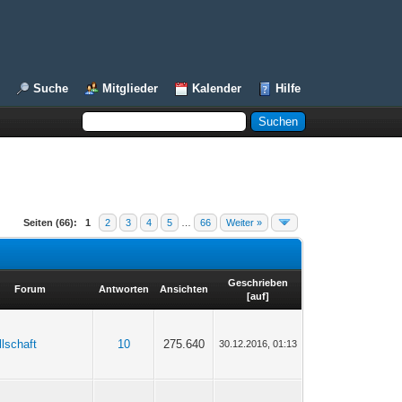
Suche
Mitglieder
Kalender
Hilfe
Seiten (66):
1
2
3
4
5
…
66
Weiter »
Geschrieben
Forum
Antworten
Ansichten
[
auf
]
lschaft
10
275.640
30.12.2016, 01:13