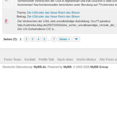
Verheerende Verbrechen der USA in Afghanistan und Irak Drucken E-Mail Sch
Kommentar! Nachrichtenmedien berichteten unter Berufung auf ??rztekreise in 
Thema:
Die USA oder das Neue Reich des Bösen
Beitrag:
Die USA oder das Neue Reich des Bösen
Die Verbrechen der USA, eine unvollständige Aufzählung. Gru?? pandera
http://cathrinka.blog.de/2007/10/02/eine_sicher_unvollstaendige_chronik_der
Der US-Geheimdienst CIC b...
Seiten (7):
1
2
3
4
5
…
7
Weiter »
Foren-Team
Kontakt
Politik-Talk
Nach oben
Archiv-Modus
Alle Foren 
Deutsche Übersetzung:
MyBB.de
, Powered by
MyBB
, © 2002-2026
MyBB Group
.