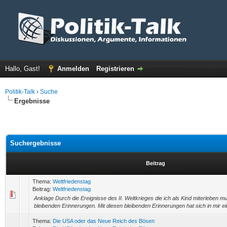
Hallo, Gast!
Anmelden
Registrieren
Politik-Talk
›
Suche
Ergebnisse
Suchergebnisse
Beitrag
Thema:
Weltfriedenstag
Beitrag:
Weltfriedenstag
Anklage Durch die Ereignisse des II. Weltkrieges die ich als Kind miterleben mu
bleibenden Erinnerungen. Mit diesen bleibenden Erinnerungen hat sich in mir ein
Thema:
Die USA oder das Neue Reich des Bösen