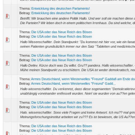
Thema:
Entwicklung des deutschen Parlaments!
Beitrag:
Entwicklung des deutschen Parlaments!
Betrifft: Wir brauchen eine andere Politik Hallo. Und wer soll sie machen diese
Die Parteien? Wir leben doch in einem politischen Irrenhaus. Da sind welche, die
Thema:
Die USA oder das Neue Reich des Bösen
Beitrag:
Die USA oder das Neue Reich des Bösen
Hallo Wissenschaftler. Dein Standpunkt: "Du kommst mir hier vor, wie ein fanati
seinen Patienten grundsätzlich immer nur den Satz "Tabletten und medizinische 
Thema:
Die USA oder das Neue Reich des Bösen
Beitrag:
Die USA oder das Neue Reich des Bösen
Hallo Detlev. Kürze doch was Du willst. Gru?? pandera. Hallo wissenschaftler. G
Mühe meinen Standpunkt zu erschüttern. Die USA ist weder demokratisch, noch 
Thema:
Armes Deutschland, wenn Westerwelles "Freund" Gaddafi am Ende doc
Beitrag:
Armes Deutschland, wenn Westerwelles "Freund" Gadd...
Hallo wissenschaftler. Du verkennst, dass diese sogenannten "Demokratierevol
unabhängig voneinander entfesselt wurden. Nein! sie wurden von au??en gelen
Thema:
Die USA oder das Neue Reich des Bösen
Beitrag:
Die USA oder das Neue Reich des Bösen
Halo. wissenschaftler. Sooo viele Fragen und keine Antwort. Ich mu?? mal gr
Meinungsforschungsinstitut arbeiten wir zu??? Es ist bewiesen, die US Au??enpo
Thema:
Die USA oder das Neue Reich des Bösen
Beitrag:
Die USA oder das Neue Reich des Bösen