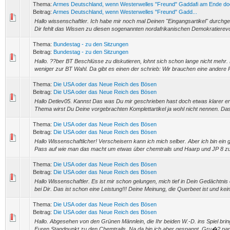
Thema:
Armes Deutschland, wenn Westerwelles "Freund" Gaddafi am Ende doc
Beitrag:
Armes Deutschland, wenn Westerwelles "Freund" Gadd...
Hallo wissenschaftler. Ich habe mir noch mal Deinen "Eingangsartikel" durchg
Dir fehlt das Wissen zu diesen sogenannten nordafrikanischen Demokratierevolt
Thema:
Bundestag - zu den Sitzungen
Beitrag:
Bundestag - zu den Sitzungen
Hallo. ??ber BT Beschlüsse zu diskutieren, lohnt sich schon lange nicht mehr
weniger zur BT Wahl. Da gibt es einen der schrieb: Wir brauchen eine andere Po
Thema:
Die USA oder das Neue Reich des Bösen
Beitrag:
Die USA oder das Neue Reich des Bösen
Hallo Detlev05. Kannst Das was Du mir geschrieben hast doch etwas klarer e
Thema wirst Du Deine vorgebrachten Komplettartikel ja wohl nicht nennen. Da
Thema:
Die USA oder das Neue Reich des Bösen
Beitrag:
Die USA oder das Neue Reich des Bösen
Hallo Wissenschaftlicher! Verscheisern kann ich mich selber. Aber ich bin ein 
Pass auf wie man das macht um etwas über chemtrails und Haarp und JP 8 zu e
Thema:
Die USA oder das Neue Reich des Bösen
Beitrag:
Die USA oder das Neue Reich des Bösen
Hallo Wissenschaftler. Es ist mir schon gelungen, mich tief in Dein Gedächtnis 
bei Dir. Das ist schon eine Leistung!!! Deine Meinung, die Querbeet ist und kein
Thema:
Die USA oder das Neue Reich des Bösen
Beitrag:
Die USA oder das Neue Reich des Bösen
Hallo. Abgesehen von den Grünen Männlein, die Ihr beiden W.-D. ins Spiel bringt
Euren Standpunkt zu den Chemtrails. Na da bin ich aber gespannt. Gru�? pa