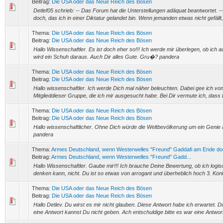
Beitrag:
Die USA oder das Neue Reich des Bösen
Detlef05 schrieb: -- Das Forum hat die Unterstellungen adäquat beantwortet. --
doch, das ich in einer Diktatur gelandet bin. Wenn jemanden etwas nicht gefällt
Thema:
Die USA oder das Neue Reich des Bösen
Beitrag:
Die USA oder das Neue Reich des Bösen
Hallo Wissenschaftler. Es ist doch eher so!!! Ich werde mir überlegen, ob ich au
wird ein Schuh daraus. Auch Dir alles Gute. Gru�? pandera
Thema:
Die USA oder das Neue Reich des Bösen
Beitrag:
Die USA oder das Neue Reich des Bösen
Hallo wissenschaftler. Ich werde Dich mal näher beleuchten. Dabei gee ich von 
Mitglieddieser Gruppe, die ich mir ausgesucht habe. Bei Dir vermute ich, dass 
Thema:
Die USA oder das Neue Reich des Bösen
Beitrag:
Die USA oder das Neue Reich des Bösen
Hallo wissenschaftlicher. Ohne Dich würde die Weltbevölkerung um ein Geni
pandera
Thema:
Armes Deutschland, wenn Westerwelles "Freund" Gaddafi am Ende doc
Beitrag:
Armes Deutschland, wenn Westerwelles "Freund" Gadd...
Hallo Wissenschaftler. Gaube mir!!! Ich brauche Deine Bewertung, ob ich log
denken kann, nicht. Du ist so etwas von arrogant und überheblich hoch 3. Konkr
Thema:
Die USA oder das Neue Reich des Bösen
Beitrag:
Die USA oder das Neue Reich des Bösen
Hallo Detlev. Du wirst es mir nicht glauben. Diese Antwort habe ich erwartet. 
eine Antwort kannst Du nicht geben. Ach entschuldige bitte es war eine Antwort