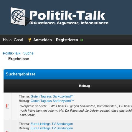
Hallo, Gast!
Anmelden
Registrieren
Politik-Talk
›
Suche
Ergebnisse
Suchergebnisse
Beitrag
Thema:
Guten Tag aus Sarkozyland^^
Beitrag:
Guten Tag aus Sarkozyland^^
riverpirate schrieb: -- Was hast Du gegen Sozialisten, Kommunisten , Du hast
noch keine kennen gelernt. Hat Dir Papa und die Lehrer gesagt, dass das sc
sind?:craz...
Thema:
Eure Lieblings TV Sendungen
Beitrag:
Eure Lieblings TV Sendungen