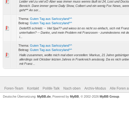
Leider viel zu viel oO Aber was immer muss wenns läuft ist 24, Lost und Doctor
Bereich. Dann immer gerne Daily Show, Colbert und ein wenig Fox News, we
geht^^ An ser...
Thema:
Guten Tag aus Sarkozyland^^
Beitrag:
Guten Tag aus Sarkozyland^^
Detlef05 schrieb: -- Viel Spa?? und wieso ist es nicht so einfach, sich mit Fran
unterhalten? -- Danke, und mein Problem mit Franzosen - zumindestens mit de
i...
Thema:
Guten Tag aus Sarkozyland^^
Beitrag:
Guten Tag aus Sarkozyland^^
Hallo zusammen, wollte mich mal eben vorstellen: Markus, 21 Jahre gebürtige
allerdings seit Oktober letzten Jahres in Frankreich ansässig. Da es nich unbed
mit Franz...
Foren-Team
Kontakt
Politik-Talk
Nach oben
Archiv-Modus
Alle Foren 
Deutsche Übersetzung:
MyBB.de
, Powered by
MyBB
, © 2002-2026
MyBB Group
.