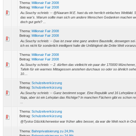
Thema:
Millionair Fair 2008
Beitrag:
Millionair Fair 2008
Au.Souchy schrieb: -- @Naaram M.E. hast du ein herrlich einfaches Weltbild
das war's. Warum sollte man sich um andere Menschen Gedanken machen we
doch gut geht? ...
Thema:
Millionair Fair 2008
Beitrag:
Millionair Fair 2008
Au.Souchy schrieb: -- Das ist zwar eine ganz andere Baustelle, deswegen sei 
ich es nicht für sonderlich intelligent halte die Unfähigkeit die Dritte Welt voranz
Thema:
Millionair Fair 2008
Beitrag:
Millionair Fair 2008
Au.Souchy schrieb: -- 2. dürften das vielleicht ein paar der 170000 Münchener, 
Tafeln für ein warmes Mittagessen anstehen durchaus so oder so ähnlich sehe
10....
Thema:
Schulzeitverkürzung
Beitrag:
Schulzeitverkürzung
Au.Souchy schrieb: -- Ganz bestimmt sogar. Eine Republik und 16 Lehrpläne ist
Naja, aber ist ein Lehrplan das Richtige? In manchen Fächern gibt es schon r
...
Thema:
Schulzeitverkürzung
Beitrag:
Schulzeitverkürzung
@Tyska Glücklicherweise war früher alles besser, da war die Welt noch in Or
Thema:
Bahnprivatisierung zu 24,9%
Beitrag:
Bahnprivatisierung zu 24,9%