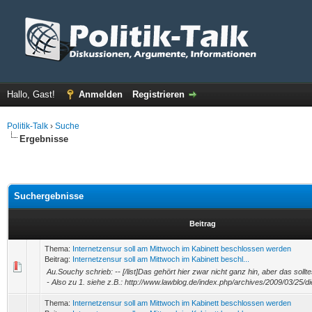
Hallo, Gast!
Anmelden
Registrieren
Politik-Talk
›
Suche
Ergebnisse
Suchergebnisse
Beitrag
Thema:
Internetzensur soll am Mittwoch im Kabinett beschlossen werden
Beitrag:
Internetzensur soll am Mittwoch im Kabinett beschl...
Au.Souchy schrieb: -- [/list]Das gehört hier zwar nicht ganz hin, aber das sollt
- Also zu 1. siehe z.B.: http://www.lawblog.de/index.php/archives/2009/03/25/di
Thema:
Internetzensur soll am Mittwoch im Kabinett beschlossen werden