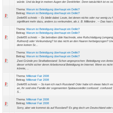
würde. Und da liegt in meinen Augen der Denkfehler. Denn tatsächlich ist es so,
Thema:
Warum ist Beleidigung überhaupt ein Delikt?
Beitrag:
Warum ist Beleidigung überhaupt ein Delikt?
Detlef05 schrieb: -- Es bleibt dabei: Leute, bei denen nichts oder nur wenig zu h
signifikant mehr dazu, andere zu verleumden, als z. B. Millionäre . -- Das hast d
Thema:
Warum ist Beleidigung überhaupt ein Delikt?
Beitrag:
Warum ist Beleidigung überhaupt ein Delikt?
Detlef05 schrieb: -- Sie betreiben üble Nachrede, eine Rufschädigung (umgang
Rufmord) oder Verleumdung? Ist das nicht an den Haaren herbeigezogen? Un
denn keinen Sc...
Thema:
Warum ist Beleidigung überhaupt ein Delikt?
Beitrag:
Warum ist Beleidigung überhaupt ein Delikt?
Zwei Gründe pro Straftatbestand: Schon angesprochen: Beleidigung von Amtst
dieser erhöht sicher deren Arbeitsmoral Beleidigung im Internet. Wenn es nicht
könnte, ...
Thema:
Millionair Fair 2008
Beitrag:
Millionair Fair 2008
Detlef05 schrieb: -- So kam ich nach Russland! Oder habe ich etwas falsch v
an, Ihr seid eine Familie der sogenannten Spätaussiedler:confused: :confused: 
S...
Thema:
Millionair Fair 2008
Beitrag:
Millionair Fair 2008
Sorry, aber wie kommst du auf Russland? Es ging doch um Deutschland oder 