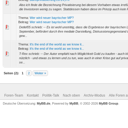
Also ich finde die Bezeichnung Privatisierung bei diesem Vorhaben etwas irref
die Investoren wenig zu sagen. Stattdessen haben diese im Prinzip auch kein Ri
Thema:
Wer wird neuer bayrischer MP?
Beitrag:
Wer wird neuer bayrischer MP?
Detlef05 schrieb: -- Es ist wohl unstrittig, dass die Ergebnisse der bayrische
September, befördert durch ihre mediale Darstellung, Diskussionsgegenstand 
gew...
Thema:
It's the end of the world as we know it...
Beitrag:
It's the end of the world as we know it...
T-Rex schrieb: -- Der Autor empfahl nach Möglichkeit Gold zu kaufen - auch k
nützlich - und etwas zu lernen und zu tun, was auch in einer Krise gut auf pri
se...
Seiten (2):
1
2
Weiter »
Foren-Team
Kontakt
Politik-Talk
Nach oben
Archiv-Modus
Alle Foren 
Deutsche Übersetzung:
MyBB.de
, Powered by
MyBB
, © 2002-2026
MyBB Group
.