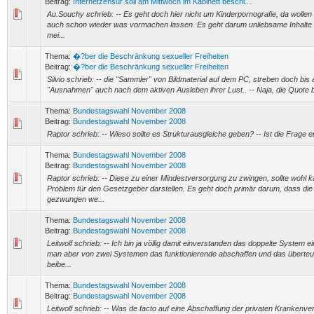
Beitrag:
Internetzensur soll am Mittwoch im Kabinett beschl...
Au.Souchy schrieb: -- Es geht doch hier nicht um Kinderpornografie, da wollen
auch schon wieder was vormachen lassen. Es geht darum unliebsame Inhalte zu
mei...
Thema:
�?ber die Beschränkung sexueller Freiheiten
Beitrag:
�?ber die Beschränkung sexueller Freiheiten
Silvio schrieb: -- die "Sammler" von Bildmaterial auf dem PC, streben doch bis a
"Ausnahmen" auch nach dem aktiven Ausleben ihrer Lust.. -- Naja, die Quote be
Thema:
Bundestagswahl November 2008
Beitrag:
Bundestagswahl November 2008
Raptor schrieb: -- Wieso sollte es Strukturausgleiche geben? -- Ist die Frage 
Thema:
Bundestagswahl November 2008
Beitrag:
Bundestagswahl November 2008
Raptor schrieb: -- Diese zu einer Mindestversorgung zu zwingen, sollte wohl
Problem für den Gesetzgeber darstellen. Es geht doch primär darum, dass d
gezwungen we...
Thema:
Bundestagswahl November 2008
Beitrag:
Bundestagswahl November 2008
Leitwolf schrieb: -- Ich bin ja völlig damit einverstanden das doppelte System
man aber von zwei Systemen das funktionierende abschaffen und das überteue
beibe...
Thema:
Bundestagswahl November 2008
Beitrag:
Bundestagswahl November 2008
Leitwolf schrieb: -- Was de facto auf eine Abschaffung der privaten Krankenve