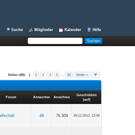
Suche
Mitglieder
Kalender
Hilfe
Seiten (88):
1
2
3
4
5
…
88
Weiter »
Geschrieben
Forum
Antworten
Ansichten
[
auf
]
llschaft
48
76.309
09.12.2012, 12:56