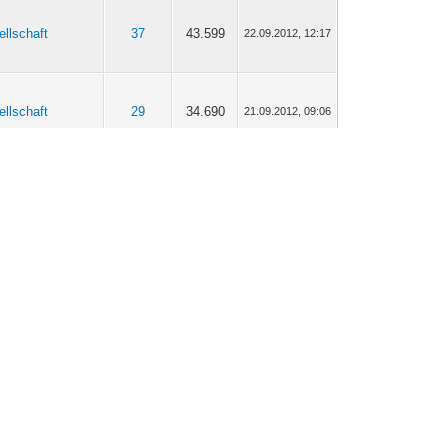
llschaft
37
43.599
22.09.2012, 12:17
llschaft
29
34.690
21.09.2012, 09:06
llschaft
37
43.599
20.09.2012, 09:17
llschaft
29
34.690
20.09.2012, 08:55
hrichten
29
35.964
19.01.2012, 17:19
tikforum
22
25.617
14.01.2012, 13:49