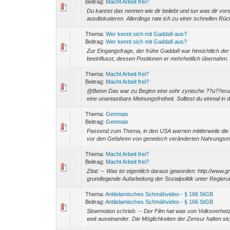
Beitrag:
Macht Arbeit frei?
Du kannst das nennen wie dir beliebt und tun was dir vor
ausdiskutieren. Allerdings rate ich zu einer schnellen Rü
Thema:
Wer kennt sich mit Gaddafi aus?
Beitrag:
Wer kennt sich mit Gaddafi aus?
Zur Eingangsfrage, der frühe Gaddafi war hinsichtlich 
beeinflusst, dessen Positionen er mehrheitlich übernahm. 
Thema:
Macht Arbeit frei?
Beitrag:
Macht Arbeit frei?
@Beton Das war zu Beginn eine sehr zynische ??u??erung
eine unantastbare Meinungsfreiheit. Solltest du einmal in
Thema:
Genmais
Beitrag:
Genmais
Passend zum Thema, in den USA warnen mittlerweile di
vor den Gefahren von genetisch veränderten Nahrungsmitte
Thema:
Macht Arbeit frei?
Beitrag:
Macht Arbeit frei?
Zitat: -- Was ist eigentlich daraus geworden: http://www.
grundlegende Aufarbeitung der Sozialpolitik unter Regieru
Thema:
Antiislamisches Schmähvideo - § 166 StGB
Beitrag:
Antiislamisches Schmähvideo - § 166 StGB
Slowmotion schrieb: -- Der Film hat was von Volksverhetz
weit auseinander. Die Möglichkeiten der Zensur halten sic