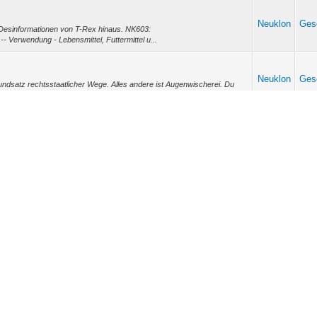
Neuklon
Gese
 Desinformationen von T-Rex hinaus. NK603:
-- Verwendung - Lebensmittel, Futtermittel u...
Neuklon
Gese
undsatz rechtsstaatlicher Wege. Alles andere ist Augenwischerei. Du
schland verankerte We...
Neuklon
Gese
ist nicht in Sicht. Eine derartige Studie kann aber zur Aufklärung und
es us-amerik...
Neuklon
Gese
grieren. Vor Monaten vermerkte Detlef, er hoffe das ich noch mitlese. Es
nd zu nähren...
Neuklon
Nac
n von Protestwählern an die Macht kam ist - denke ich - unbestritten.
en der Demokr...
Neuklon
Poli
 hohes Gut der Menschheit. Sie weisen uns den rechten Pfad. Moralisch
e um ein Haar unanta...