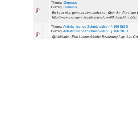
Thema:
Genmais
Beitrag:
Genmais
Es lohnt sich genauer hinzuschauen, über den Rand der
http://www.transgen.de/zulassung/gvo/60.doku.html Zitat: 
Thema:
Antiislamisches Schmähvideo - § 166 StGB
Beitrag:
Antiislamisches Schmähvideo - § 166 StGB
@Alcibiades Eine innenpolitische Bewertung folgt dem Gr
führst im Ausland sitzende "Fanatiker" heran, um in Deut
Thema:
Genmais
Beitrag:
Genmais
Ein Ende genveränderter Getreide- und Futtermittelsorten 
kritischen Meinungsbildung beitragen. Die Sorte NK 603 d
Thema:
Antiislamisches Schmähvideo - § 166 StGB
Beitrag:
Antiislamisches Schmähvideo - § 166 StGB
Ich darf mich an dieser Stelle in eure kleine Runde reinte
erscheint nun meine Pflicht, seinen Glauben zu festigen u
Thema:
Ungarn auf dem falschen Weg
Beitrag:
Ungarn auf dem falschen Weg
Moses schrieb: -- Das Orban zu gro??en Teilen mit Stimme
-- zarakthuul schrieb: -- Ungarn zeigt deutlich die Grenz
Thema:
Sammelthread: UNO und Resolutionen
Beitrag:
Sammelthread: UNO und Resolutionen
In der Theorie ist das Völkerrecht oder auch die UN ein
und vom Gefühl getragen sind jene Instanzen und Verträg