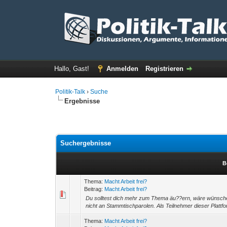
Hallo, Gast!
Anmelden
Registrieren
Politik-Talk
›
Suche
Ergebnisse
Suchergebnisse
B
Thema:
Macht Arbeit frei?
Beitrag:
Macht Arbeit frei?
Du solltest dich mehr zum Thema äu??ern, wäre wünschens
nicht an Stammtischparolen. Als Teilnehmer dieser Plattform
Thema:
Macht Arbeit frei?