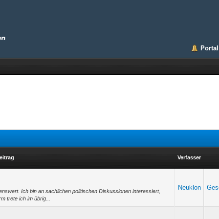
Portal
eitrag
Verfasser
Neuklon
Gese
wert. Ich bin an sachlichen politischen Diskussionen interessiert,
 trete ich im übrig...