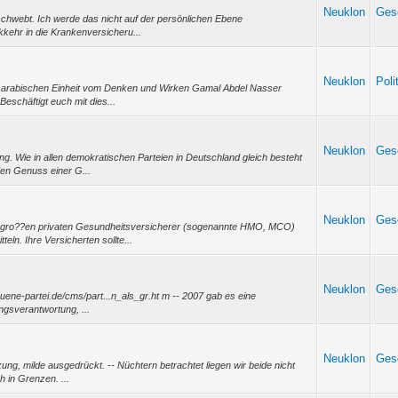
Neuklon
Gese
schwebt. Ich werde das nicht auf der persönlichen Ebene
ckkehr in die Krankenversicheru...
Neuklon
Poli
der arabischen Einheit vom Denken und Wirken Gamal Abdel Nasser
Beschäftigt euch mit dies...
Neuklon
Gese
. Wie in allen demokratischen Parteien in Deutschland gleich besteht
 den Genuss einer G...
Neuklon
Gese
e gro??en privaten Gesundheitsversicherer (sogenannte HMO, MCO)
ln. Ihre Versicherten sollte...
Neuklon
Gese
gruene-partei.de/cms/part...n_als_gr.ht m -- 2007 gab es eine
ngsverantwortung, ...
Neuklon
Gese
ung, milde ausgedrückt. -- Nüchtern betrachtet liegen wir beide nicht
h in Grenzen. ...