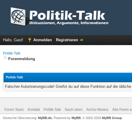
Hallo, Gast!
Anmelden
Registrieren
Politik-Talk
Forenmeldung
Politik-Talk
Falscher Autorisierungscode! Greifst du auf diese Funktion auf die üblich
Foren-Team
Kontakt
Politik-Talk
Nach oben
Archiv-Modus
Alle Foren 
Deutsche Übersetzung:
MyBB.de
, Powered by
MyBB
, © 2002-2026
MyBB Group
.