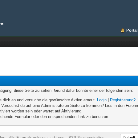
Portal
chtigung, diese Seite zu sehen. Grund dafür könnte einer der folgenden sein:
elde dich an und versuche die gewünschte Aktion erneut.
Login
|
Registrierung?
n. Versuchst du auf eine Administratoren-Seite zu kommen? Lies in den Forenr
iviert worden sein oder wartet auf Aktivierung.
prechende Formular oder den entsprechenden Link zu benutzen.
dus
Alle Foren als gelesen markieren
RSS-Synchronisation