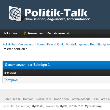
Hallo, Gast!
Anmelden
Registrieren
Politik-Talk
›
Verwaltung
›
Forenhilfe und Kritik
›
Vorstellungs- und Begrüßungsfo
Wer schrieb?
Gesamtanzahl der Beiträge: 1
Benutzer
Terrajuwel
Foren-Team
Kontakt
Politik-Talk
Nach oben
Archiv-Modus
Alle Foren 
Deutsche Übersetzung:
MyBB.de
, Powered by
MyBB
, © 2002-2026
MyBB Group
.