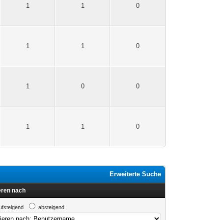
1
1
0
1
1
0
1
0
0
1
1
0
Erweiterte Suche
eren nach
ufsteigend
absteigend