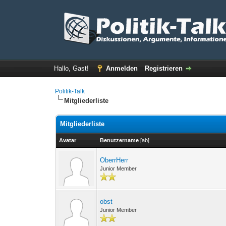
Hallo, Gast!
Anmelden
Registrieren
Politik-Talk
Mitgliederliste
Mitgliederliste
Avatar
Benutzername
[
ab
]
OberrHerr
Junior Member
obst
Junior Member