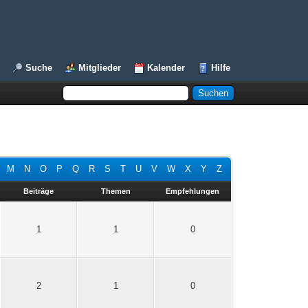
Suche
Mitglieder
Kalender
Hilfe
M
N
O
P
Q
R
S
T
U
V
W
X
Y
Z
Beiträge
Themen
Empfehlungen
1
1
0
2
1
0