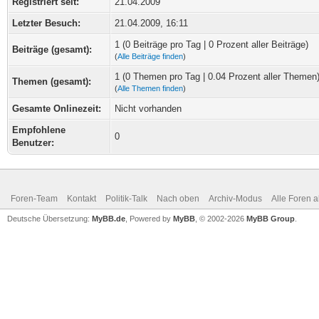
Registriert seit:
21.04.2009
Letzter Besuch:
21.04.2009, 16:11
1 (0 Beiträge pro Tag | 0 Prozent aller Beiträge)
Beiträge (gesamt):
(
Alle Beiträge finden
)
1 (0 Themen pro Tag | 0.04 Prozent aller Themen
Themen (gesamt):
(
Alle Themen finden
)
Gesamte Onlinezeit:
Nicht vorhanden
Empfohlene
0
Benutzer:
Foren-Team
Kontakt
Politik-Talk
Nach oben
Archiv-Modus
Alle Foren 
Deutsche Übersetzung:
MyBB.de
, Powered by
MyBB
, © 2002-2026
MyBB Group
.