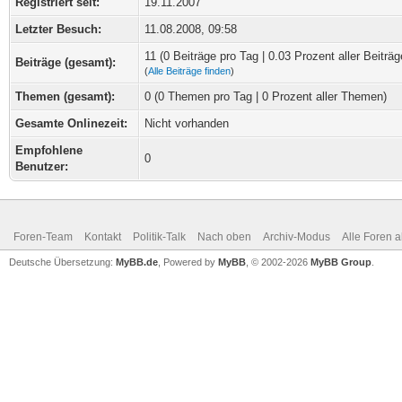
Registriert seit:
19.11.2007
Letzter Besuch:
11.08.2008, 09:58
11 (0 Beiträge pro Tag | 0.03 Prozent aller Beiträg
Beiträge (gesamt):
(
Alle Beiträge finden
)
Themen (gesamt):
0 (0 Themen pro Tag | 0 Prozent aller Themen)
Gesamte Onlinezeit:
Nicht vorhanden
Empfohlene
0
Benutzer:
Foren-Team
Kontakt
Politik-Talk
Nach oben
Archiv-Modus
Alle Foren 
Deutsche Übersetzung:
MyBB.de
, Powered by
MyBB
, © 2002-2026
MyBB Group
.